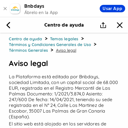
Bnbdays
Usar App
Ábrelo en la App
Beach Setups
Hamacas
Centro de ayuda
Hazte Biambidero
>
>
Centro de ayuda
Temas legales
>
Términos y Condiciones Generales de Uso
>
Términos Generales
Aviso legal
↓ Ofertas destacadas ↓
Aviso legal
La Plataforma está editada por Bnbdays,
sociedad Limitada, con un capital social de 68.000
EUR, registrada en el Registro Mercantil de Las
Palmas Documento: 1/2021/3.874,0 Asiento:
247/600 De fecha: 14/04/2021, teniendo su sede
registrada en el N° 24, Calle Los Martinez de
Escobar, 35007 Las Palmas de Gran Canaria
¡Beach Setup!
(España).
El sitio web está alojado en los servidores de