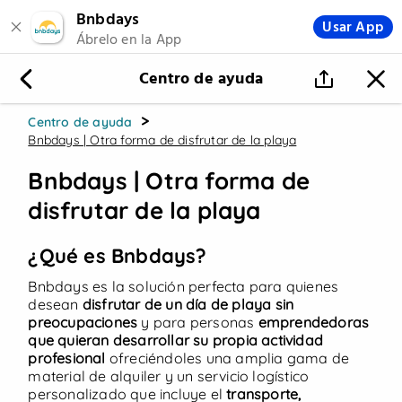
Bnbdays
Usar App
Ábrelo en la App
Beach Setups
Hamacas
Centro de ayuda
Hazte Biambidero
>
Centro de ayuda
Bnbdays | Otra forma de disfrutar de la playa
Bnbdays | Otra forma de
↓ Ofertas destacadas ↓
disfrutar de la playa
¿Qué es Bnbdays?
Bnbdays es la solución perfecta para quienes
desean
disfrutar de un día de playa sin
preocupaciones
y para personas
emprendedoras
que quieran desarrollar su propia actividad
profesional
ofreciéndoles una amplia gama de
¡Beach Setup!
material de alquiler y un servicio logístico
personalizado que incluye el
transporte,