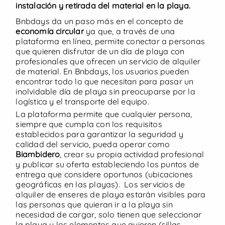
desde
30 €
/día
Alquiler con entrega y
instalación y retirada del material en la playa.
Bnbdays da un paso más en el concepto de
Playas de Conil
recogida
ES
|
EN
economía circular
ya que, a través de una
Conil de la Frontera
plataforma en línea, permite conectar a personas
Utilizamos cookies propias y de terceros para fines
que quieren disfrutar de un día de playa con
analíticos y para mostrarte publicidad personalizada
profesionales que ofrecen un servicio de alquiler
5
/
5
(21)
Ver oferta
en base a un perfil elaborado a partir de tus hábitos
de material. En Bnbdays, los usuarios pueden
de navegación. Clica
AQUÍ
para más información.
encontrar todo lo que necesitan para pasar un
Puedes aceptar todas las cookies pulsando el botón
inolvidable día de playa sin preocuparse por la
“Aceptar” o configurarlas o rechazar su uso pulsando
logística y el transporte del equipo.
el botón “Configurar”.
La plataforma permite que cualquier persona,
siempre que cumpla con los requisitos
Rechazar
establecidos para garantizar la seguridad y
calidad del servicio, pueda operar como
Biambidero
, crear su propia actividad profesional
Configurar
y publicar su oferta estableciendo los puntos de
entrega que considere oportunos (ubicaciones
geográficas en las playas). Los servicios de
Aceptar y Cerrar
alquiler de enseres de playa estarán visibles para
las personas que quieran ir a la playa sin
necesidad de cargar, solo tienen que seleccionar
desde
15 €
/día
Buscar
Mis reservas
Mi panel
Inicio
la playa y los elementos que quieren (sillas,