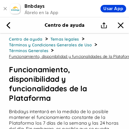
Bnbdays
Usar App
Ábrelo en la App
Beach Setups
Hamacas
Centro de ayuda
Hazte Biambidero
>
>
Centro de ayuda
Temas legales
>
Términos y Condiciones Generales de Uso
>
Términos Generales
Funcionamiento, disponibilidad y funcionalidades de la Platafo
↓ Ofertas destacadas ↓
Funcionamiento,
disponibilidad y
funcionalidades de la
Plataforma
Bnbdays intentará en la medida de lo posible
¡Beach Setup!
mantener el funcionamiento constante de la
Plataforma los 7 días de la semana y las 24 horas
del día. Sin embargo, es posible que se pueda