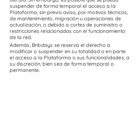
desde
160 €
/día
Alquiler con entrega y
suspender de forma temporal el acceso a la
Plataforma, sin previo aviso, por motivos técnicos,
Summer Weekends
recogida
de mantenimiento, migración u operaciones de
ES
|
EN
Torrox
actualización, o debido a cortes de suministro o
restricciones relacionadas con el funcionamiento
Utilizamos cookies propias y de terceros para fines
de la red.
analíticos y para mostrarte publicidad personalizada
5
/
5
(2)
Ver oferta
en base a un perfil elaborado a partir de tus hábitos
Además, Bnbdays se reserva el derecho a
de navegación. Clica
AQUÍ
para más información.
modificar o suspender en su totalidad o en parte
Puedes aceptar todas las cookies pulsando el botón
el acceso a la Plataforma o sus funcionalidades, a
“Aceptar” o configurarlas o rechazar su uso pulsando
su discreción, bien sea de forma temporal o
el botón “Configurar”.
permanente.
Rechazar
Configurar
Aceptar y Cerrar
desde
40 €
/día
Buscar
Mis reservas
Mi panel
Inicio