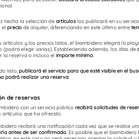
ional.
z hecha la selección de
artículos
los publicará en su servici
 el
precio
de alquiler, diferenciando en este último entre
tem
desde
4 €
/día
Sunny chill
¡Beach Setup!
s artículos y los precios listos, el biambidero elegirá la pl
io (podrá elegir varias). Estableciendo además, los días de
Algeciras
Los Barrios
r la reserva o incluso el
importe mínimo
.
Torreguadiaro
iler con entrega y rec
La línea de la concepción
do listo,
publicará el servicio para que esté visible en el 
a podrá realizar una reserva
.
5
/
5
(0)
Ver oferta
ón de reservas
mbidero con un servicio público
recibirá solicitudes de rese
Ver más
s artículos que ha ofrecido.
lizamos cookies propias y de terceros para fines analíticos y para 
e a un perfil elaborado a partir de tus hábitos de navegación. Clica
mbidero recibirá una notificación cada vez que se realice una
des aceptar todas las cookies pulsando el botón “Aceptar” o config
rla antes de ser confirmada
. Es posible que el biambidero
ón “Configurar”.
tica, en este caso no será necesario aceptar la solicitud y