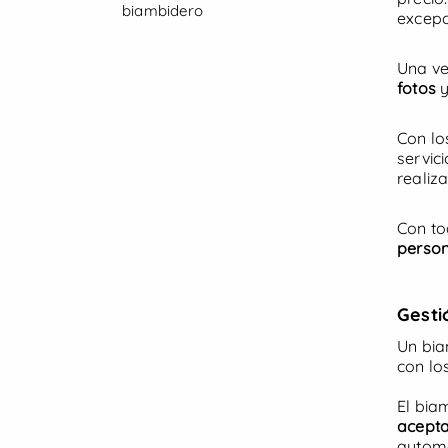
biambidero
excepc
Una ve
fotos
y
desde
40 €
/día
CoastalGoat Mallorca
Con lo
servic
Palma de Mallorca
realiza
Alqu
Con to
person
5
/
5
(0)
Ver oferta
Gesti
Un bia
con lo
Uti
bas
El bia
Pue
acepta
bot
automá