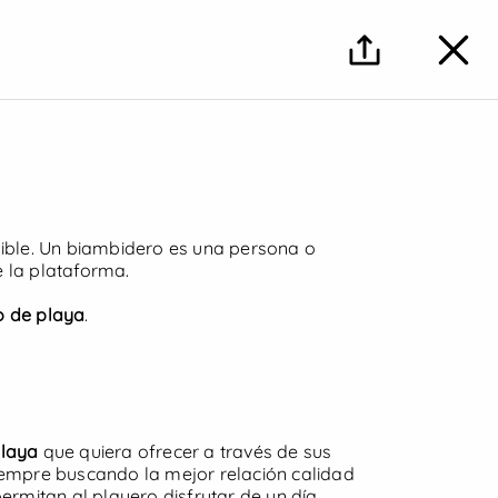
·
·
Buscar
Iniciar sesión
Regístrate
Buscar
sible. Un biambidero es una persona o
 la plataforma.
io de playa
.
playa
que quiera ofrecer a través de sus
 Siempre buscando la mejor relación calidad
ermitan al playero disfrutar de un día