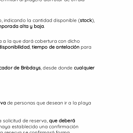
o, indicando la cantidad disponible (
stock
),
porada alta y baja
.
desde
30 €
/día
Playas de Conil
aya a la que dará cobertura con dicho
disponibilidad
,
tiempo de antelación
para
Conil de la Frontera
ogida
buscador de Bnbdays
, desde donde
cualquier
5
/
5
(21)
Ver oferta
ES
|
EN
rva
de personas que desean ir a la playa
mostrarte publicidad personalizada en
AQUÍ
para más información.
 solicitud de reserva,
que deberá
urarlas o rechazar su uso pulsando el
 haya establecido una confirmación
 la reserva se confirmará forma