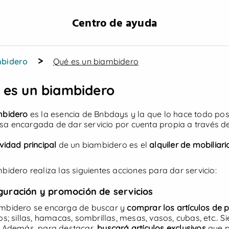
·
Centro de ayuda
Hazte Biambidero
>
mbidero
Qué es un biambidero
 es un biambidero
mbidero
es la esencia de Bnbdays y la que lo hace todo po
a encargada de dar servicio por cuenta propia a través de
↓ Ofertas destacadas ↓
ividad principal
de un biambidero es el
alquiler de mobiliar
mbidero realiza las siguientes acciones para dar servicio:
guración y promoción de servicios
mbidero se encarga de buscar y
comprar los artículos de 
ios; sillas, hamacas, sombrillas, mesas, vasos, cubas, etc..
. Además, para destacar,
buscará artículos exclusivos
que p