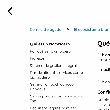
ES / EUR
>
Centro de ayuda
El ecosistema bia
Beach Setups
Hamacas
Qué
Qué es un biambidero
Por qué ser biambidero
El
bia
Ingresos
empres
Sistema de gestión integral
La
act
Dar de alta mis servicos como
biambidero
El bia
Generar un pack ganador
Bnbdays
Confi
Claves para ser un biambidero
Un bia
Top
servic
Requisitos legales para ser
precio